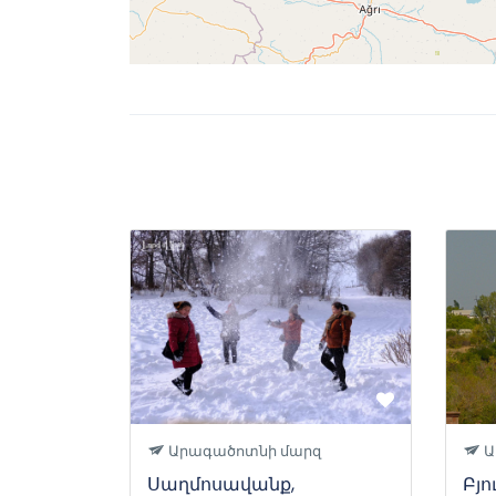
Արագածոտնի մարզ
Ա
Սաղմոսավանք,
Բյ