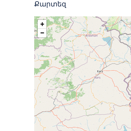
Քարտեզ
Մեքենաները հարմարեցված չեն սայ
Էքսկուրսիայի լեզվի փոփոխության 
Հագնվեք եղանակին համապատաս
Մինչև 24 ժամ ուղևորությունից առա
+
Էքսկուսիան միայն Ձեր խմբի համար 
−
Մեքենաները կանոնավոր ախտահան