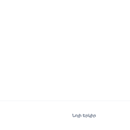
Նոյի Երկիր