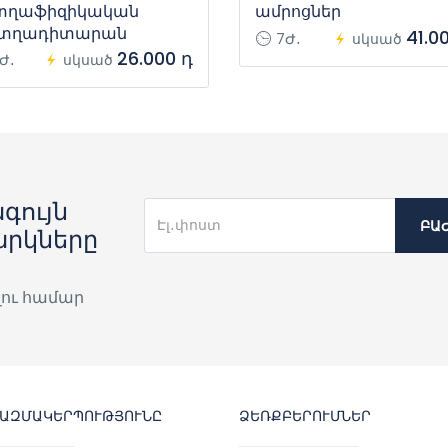
տղաֆիզիկական
ամրոցներ
տղադիտարան
41.0
7Ժ․
սկսած
26.000 դ
Ժ․
սկսած
գույն
ԲԱ
արկները
լու համար
ԿԱԶՄԱԿԵՐՊՈՒԹՅՈՒՆԸ
ՁԵՌՔԲԵՐՈՒՄՆԵՐ