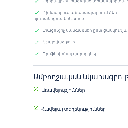
Օդորակիչով հագեցած տրանսպորտայի
Դիմավորում և ճանապարհում ձեր
հյուրանոցում Երևանում
Լրացուցիչ կանգառներ ըստ ցանկությա
Շշալցված ջուր
Պրոֆեսիոնալ վարորդներ
Ամբողջական նկարագրութ
Առավելություններ
Օդորակիչով հագեցած հարմարավե
Հավելյալ տեղեկություններ
Դիմավորում և ճանապարհում ձեր հյ
Սկսելու ժամը և վայրը ըստ ցանկութ
Հնարավոր լեզուները ՝ հայերեն, անգլ