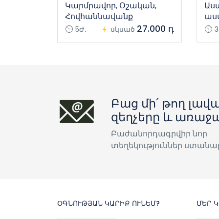
Կարմրավոր, Օշական,
Աս
Հովհաննավանք
աս
27.000 դ
5Ժ․
սկսած
3
Բաց մի՛ թող լավա
զեղչերը և առաջ
Բաժանորդագրվիր նոր
տեղեկություններ ստանա
ՕԳՆՈՒԹՅԱՆ ԿԱՐԻՔ ՈՒՆԵՄ?
ՄԵՐ 