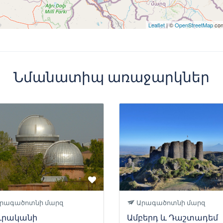
Leaflet
| ©
OpenStreetMap
con
Նմանատիպ առաջարկներ
րագածոտնի մարզ
Արագածոտնի մարզ
ուրականի
Ամբերդ և Դաշտադեմ