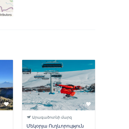
tributors
Արագածոտնի մարզ
Մեկօրյա Ուղևորություն