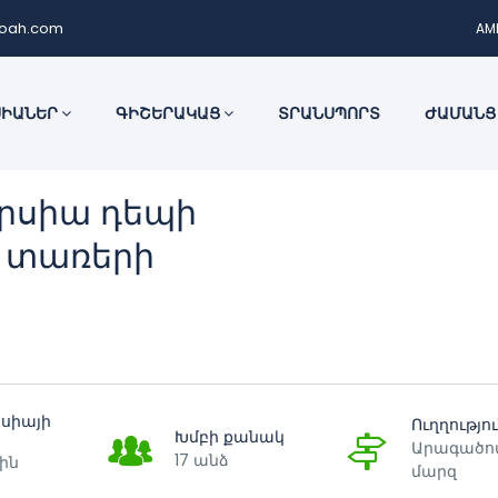
noah.com
AM
ՍԻԱՆԵՐ
ԳԻՇԵՐԱԿԱՑ
ՏՐԱՆՍՊՈՐՏ
ԺԱՄԱՆՑ
րսիա դեպի
, տառերի
րսիայի
Ուղղությո
Խմբի քանակ
Արագածո
17 անձ
ին
մարզ