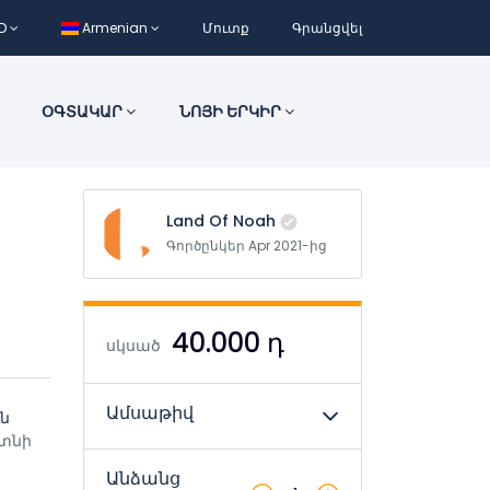
D
Armenian
Մուտք
Գրանցվել
ՕԳՏԱԿԱՐ
ՆՈՅԻ ԵՐԿԻՐ
Land Of Noah
Գործընկեր Apr 2021-ից
40.000 դ
սկսած
Ամսաթիվ
ւն
տնի
Անձանց