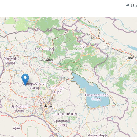
լակների համար
Ար
հնարավորություն հավելավճարով
խան
ջ անվճար չեղարկում
է, այլ մասնակիցներ չեն միանում Ձեզ
վում են