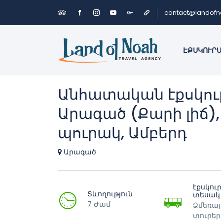
contact@landof
ԷՔՍԿՈՒՐ
Անհատական էքսկու
Արագած (Քարի լիճ)
պուրակ, Ամբերդ
Արագած
էքսկու
Տևողություն
տեսակ
7 Ժամ
Ձմեռայ
տուրեր