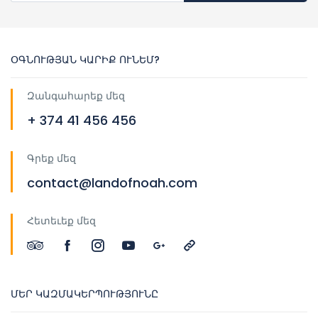
ՕԳՆՈՒԹՅԱՆ ԿԱՐԻՔ ՈՒՆԵՄ?
Զանգահարեք մեզ
+ 374 41 456 456
Գրեք մեզ
contact@landofnoah.com
Հետեւեք մեզ
ՄԵՐ ԿԱԶՄԱԿԵՐՊՈՒԹՅՈՒՆԸ