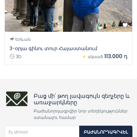
Երևան
3-օրյա գինու տուր Հայաստանում
113.000 դ
3D
սկսած
Բաց մի՛ թող լավագույն զեղչերը և
առաջարկները
Բաժանորդագրվիր նոր տեղեկություններ
ստանալու համար
ԲԱԺԱՆՈՐԴԱԳՐՎԵԼ