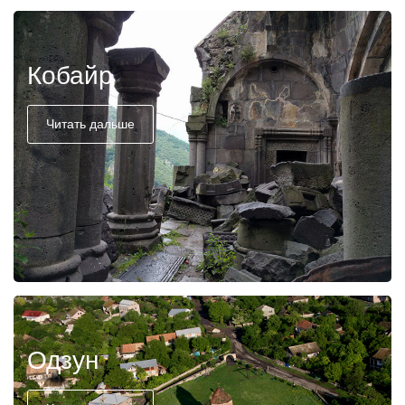
Кобайр
Читать дальше
Одзун