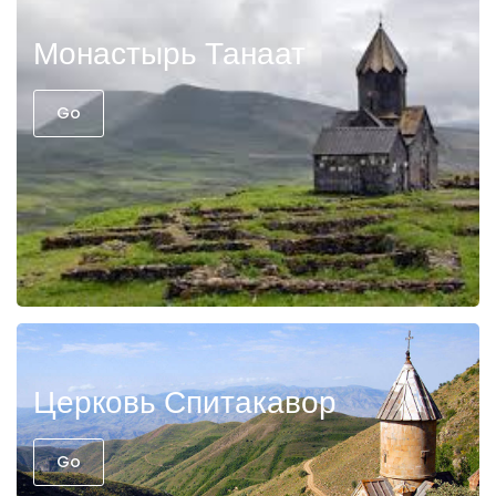
Монастырь Танаат
Go
Церковь Спитакавор
Go