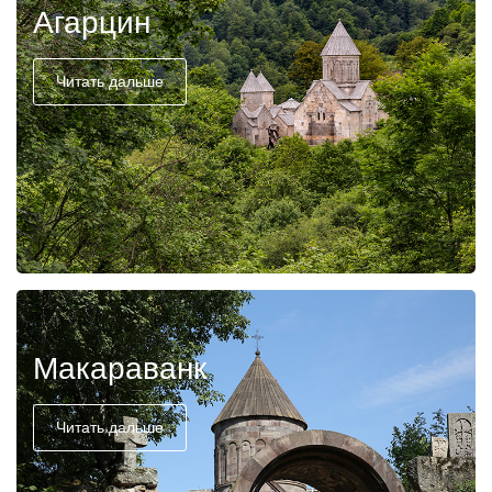
Агарцин
Читать дальше
Макараванк
Читать дальше