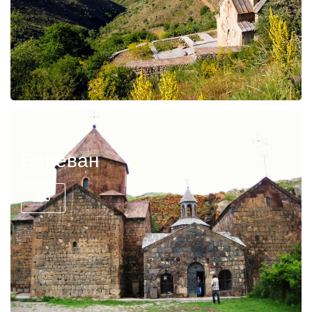
Ваневан
Go