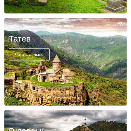
Татев
Читать дальше
Гндеванк