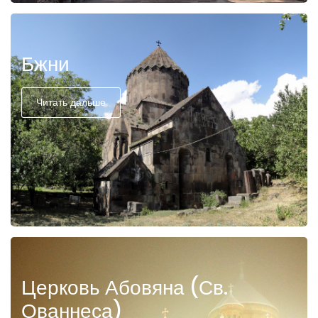
Бжни
Читать дальше
Церковь Абовяна (Св.
Ованнеса)