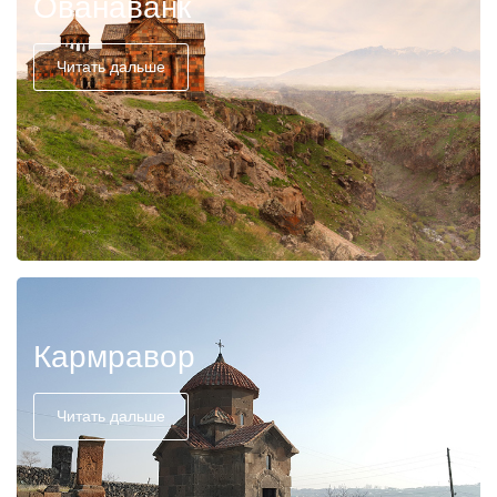
Ованаванк
Читать дальше
Кармравор
Читать дальше