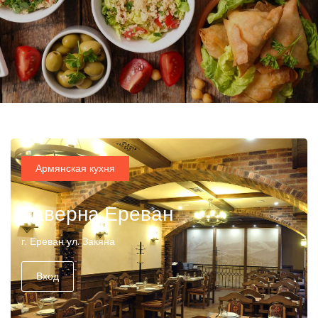
Армянская кухня
Таверна Ереван
г. Ереван ул. Закяна
Вход