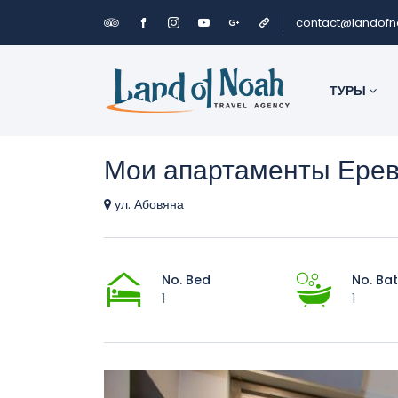
contact@landof
ТУРЫ
Мои апартаменты Ерев
ул. Абовяна
No. Bed
No. Ba
1
1