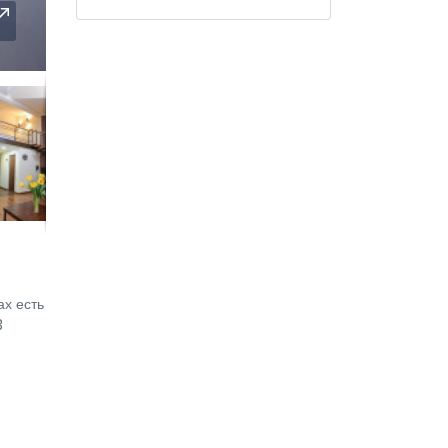
ах есть
3