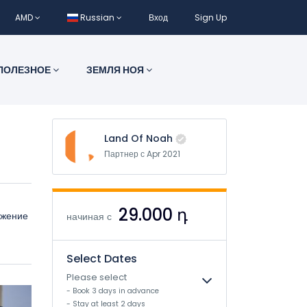
AMD
Russian
Вход
Sign Up
ПОЛЕЗНОЕ
ЗЕМЛЯ НОЯ
Land Of Noah
Партнер с Apr 2021
29.000 դ
ожение
начиная с
Select Dates
Please select
- Book 3 days in advance
- Stay at least 2 days