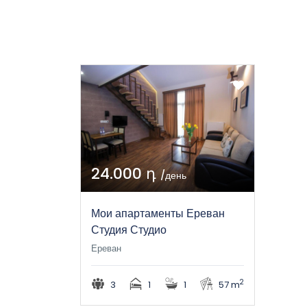
24.000 դ
/день
Мои апартаменты Ереван
Студия Студио
Ереван
2
3
1
1
57 m