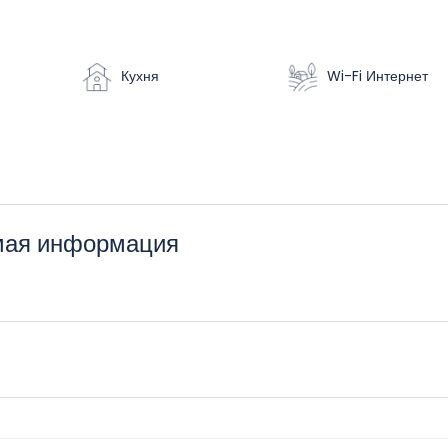
Кухня
Wi-Fi Интернет
имая информация
й Постельное белье и полотенца Кондиционер Отопление Телевизо
оволновая печь Холодильник Утюг, гладильная доска Стиральная
а для некурящих Детская кроватка по запросу
 Туристическая информация Налоги