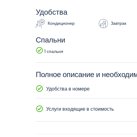
Удобства
Кондиционер
Завтрак
Спальни
1 спальня
Полное описание и необход
Удобства в номере
Двухместная кровать или 2 одноместных кровате
плоским экраном Кухонные принадлежности Микр
Услуги входящие в стоимость
машина Ванная комната с душем Фен Лифт Номер
Обслуживание апартаментов 24/7 WiFi интернет