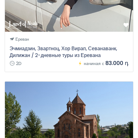
Ереван
Эчмиадзин, Звартноц, Хор Вирап, Севанаванк,
Дилижан / 2-дневные туры из Еревана
83.000 դ
2D
начиная с