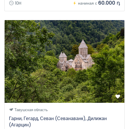
60.000 դ
10H
начиная с
Тавушская область
Гарни, Гегард, Севан (Севанаванк), Дилижан
(Агарцин)