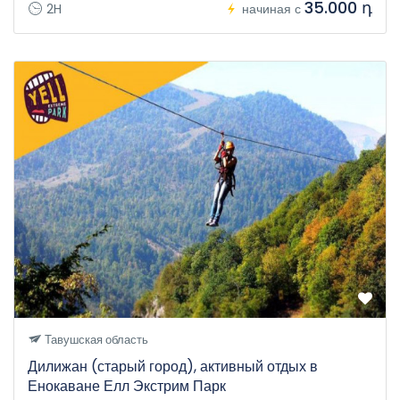
35.000 դ
2H
начиная с
Тавушская область
Дилижан (старый город), активный отдых в
Енокаване Елл Экстрим Парк