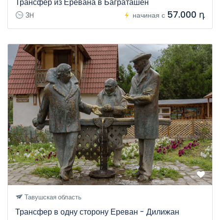
Трансфер из Еревана в Баграташен
57.000 դ
3H
начиная с
Тавушская область
Трансфер в одну сторону Ереван - Дилижан